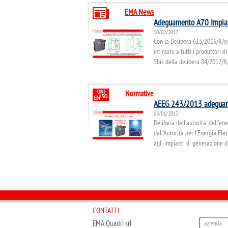
EMA News
Adeguamento A70 Impian
10/02/2017
Con la Delibera 613/2016/R/eel
intimato a tutti i produttori d
5bis della delibera 84/2012/R/
Normative
AEEG 243/2013 adeguamen
CEI 0-21 - 2013 Regola te
08/01/2013
Delibera dell'autorita' dell'e
Con la delibera ARG/elt 199/11 
dall’Autorità per l’Energia Elet
Norma CEI 0-21 quale "Regola t
agli impianti di generazione di
delle imprese distributrici di en
CONTATTI
EMA Quadri srl