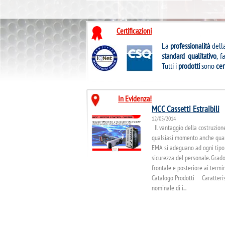
Certificazioni
La
professionalità
della
standard qualitativo
, 
Tutti i
prodotti
sono
cer
In Evidenza!
MCC Cassetti Estraibili
12/05/2014
Il vantaggio della costruzion
qualsiasi momento anche quand
EMA si adeguano ad ogni tipo 
sicurezza del personale. Grado 
frontale e posteriore ai termin
Catalogo Prodotti Caratteris
nominale di i...